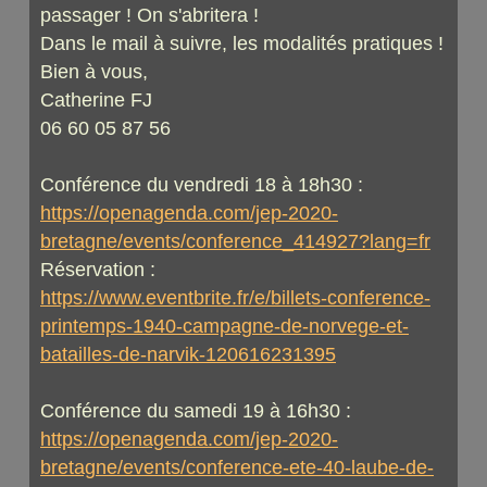
passager ! On s'abritera !
Dans le mail à suivre, les modalités pratiques !
Bien à vous,
Catherine FJ
06 60 05 87 56
Conférence du vendredi 18 à 18h30 :
https://openagenda.com/jep-2020-
bretagne/events/conference_414927?lang=fr
Réservation :
https://www.eventbrite.fr/e/billets-conference-
printemps-1940-campagne-de-norvege-et-
batailles-de-narvik-120616231395
Conférence du samedi 19 à 16h30 :
https://openagenda.com/jep-2020-
bretagne/events/conference-ete-40-laube-de-