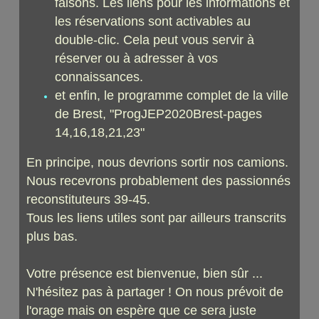
faisons. Les liens pour les informations et
les réservations sont activables au
double-clic. Cela peut vous servir à
réserver ou à adresser à vos
connaissances.
et enfin, le programme complet de la ville
de Brest, "ProgJEP2020Brest-pages
14,16,18,21,23"
En principe, nous devrions sortir nos camions.
Nous recevrons probablement des passionnés
reconstituteurs 39-45.
Tous les liens utiles sont par ailleurs transcrits
plus bas.
Votre présence est bienvenue, bien sûr ...
N'hésitez pas à partager ! On nous prévoit de
l'orage mais on espère que ce sera juste