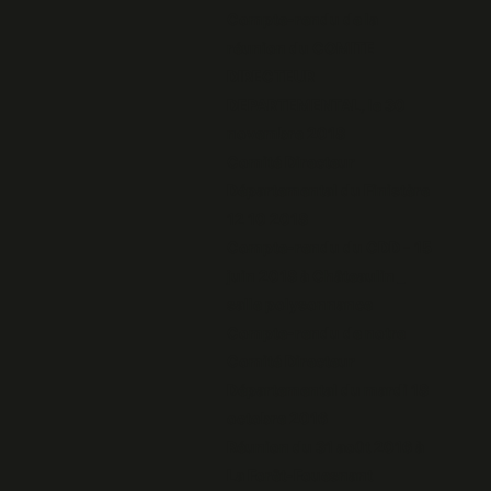
Compte-rendu de la
réunion du COMITE
DIRECTEUR
DEPARTEMENTAL, le 30
novembre 2018
Comité Directeur
Départemental du Finistère
12 10 2018
Compte-rendu du CDD - 15
juin 2018 à Châteaulin _
salle polysonnance
Compte-rendu de notre
Comité Directeur
Départemental du mardi 18
octobre 2016
Réunion du 31 août 2016 à
La Forêt-Fouesnant