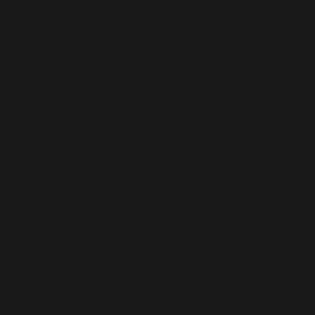
2014 aux Archives
Départementales
Bureau et Com Direct 22 04
2011
Congrès Départemental du
Finistère 2017 à Brest
Archives départementales du
Finistère / signature d'une
convention
Détail des activités que nous
proposons
Notre association
Le Bureau
STATUTS-TYPE
DEPARTEMENTAUX
Carte d'adhésion
Les nouvelles
Cérémonies du 8 mai 2021