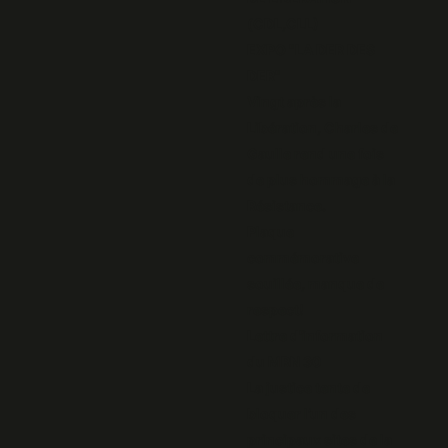
(CDL,CLL)
EXPO "LA DER DES
DER"
Vingt après la
Libération, Charles de
Gaulle rend une fois
de plus hommage à la
Résistance.
Plaque
commémorative
souillée, manque de
respect!
Lettre d'information
du MRN 30
La justice tente de
bloquer l’un des
principaux sites de la