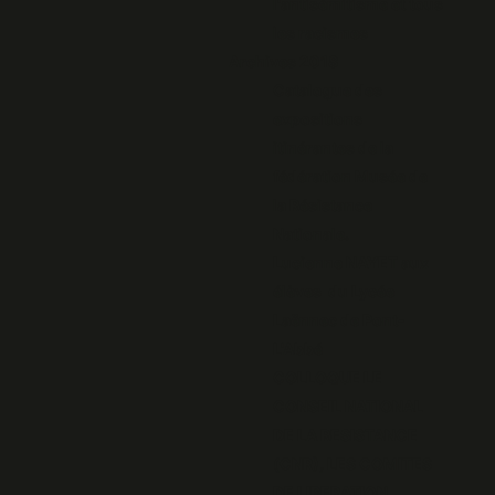
l'antisémitisme et tous
les racismes
Archives 2018
Catalogue des
expositions
itinérantes de la
fédération Musée de
la Résistance
Nationale.
Lucienne NAYET aux
élèves du Lycée
Laënnec de Pont-
L'Abbé
COLLOQUE LE
CONSEIL NATIONAL
DE LA RESISTANCE
(CNR), LES COMITES
DE LIBERATION