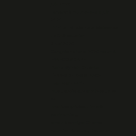
juin 2020
Lamprat à Plounévézel 5 juin
2020
EXPO au Musée de la Résistance
de Châteaubriant
8 mai 2020
Congrès national 2020 reporté
FRANCOIS CANN
Pierre-Sylvain Crosnier
TERRES DE RESISTANCE
Jean Marc NAYET
Plus d'accès aux archives de 39-
45
Archives privées d’intérêt
patrimonial...
erreur à corriger Charles
Fournier-Bocquet, Lieutenant-