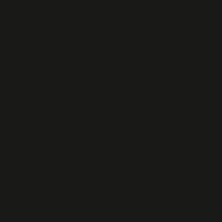
2018
70e anniversaire de la création du
CNR
Message du 27 Mai
Journée nationale de la
Résistance 27 mai 2021
Journée nationale de la
Résistance 27 mai 2020
Journée nationale de la
Résistance 27 mai 2018 à
BREST
27 mai 2014- Journée
Nationale de la Résistance-
Cérémonie 2018 à Sainte-
Marie-du-Menez-Hom
Journée du 27 mai 27 05
2011
Le 27 mai 1943 le CNR 27 05