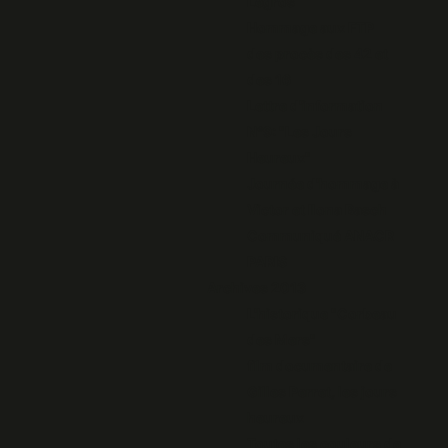
Legros
Hommage aux FTP
des procès des 42 et
des 16
Lettre d'information
N°9: "Les Jours
Heureux"
Journée d'hommage à
Victor et Ilona Basch
Communiqué ANACR
PARIS
Archives 2013
L'historique "Corbeau
des Mers"
film documentaire de
Gilles Perret, les jours
heureux
Toutes les couleurs de