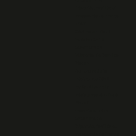
Déportés, fusillés et
massacrés de France
n° 67
Cérémonie Mont
Valérien 2016
Ouverture du
Mémorial de Dun-les-
Places
Concours de la
Résistance 2016
les familles de la
Résistance réunies à
Plogoff
Association des
Orphelins de
Déportés, fusillés et
massacrés de France