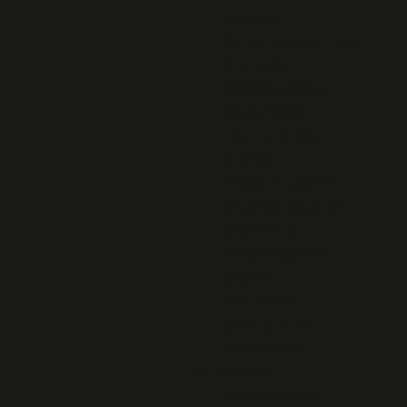
mai 2016
Fort Montbarey - Allée
Bir Hakeim
ENFANTS DANS LA
RÉSISTANCE
Table ronde Henri
Manhès
APRES LA SHOAH
LA RESISTANCE AU
CINEMA LA
RESISTANCE AU
CINEMA
Voeux 2016
Cérémonie de
Chateaubriant
Archives 2015
Jean LE CORRE