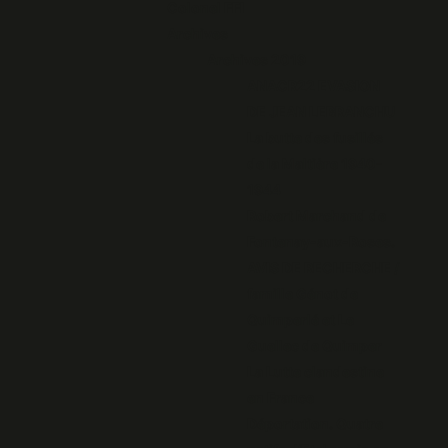
Colonel FFI
Archives
Archives 2019
ANACR22 EVASION
DE JEAN LEBRANCHU
La butte des fusillés
de la Maltière 1940-
1944
Robert Marchand de
Fontenay-aux-Roses.
AVIS DE RECHERCHE /
famille Génot de
Quimperlé et Le
Guellec de Quimper
La Lutte clandestine
en France
Déportation. Quatre