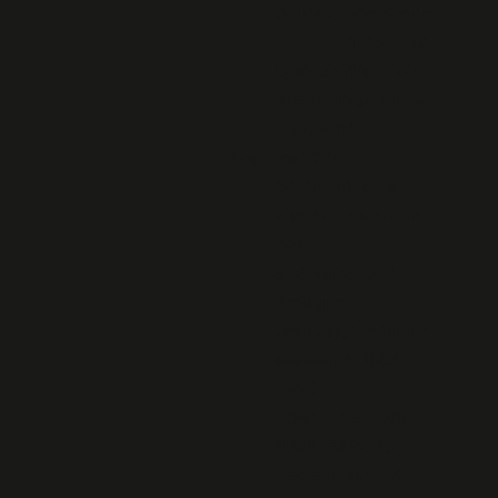
Colléau, mémoire de
la Guerre 1914-1918
Lycée de l’Harteloire-
BREST : L'agent Rose
ressuscitée
Archives 2017
Cérémonie de la
Maltière, décembre
2017
cinémathèque de
Bretagne
Jean Zay, le ministre
assassiné (1904-
1944)
HOMMAGES AUX
FUSILLES DU 15
DECEMBRE 1941