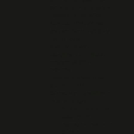
Soirée culturelle au musée de
l'ORDRE de la LIBÉRATION
État-major FTPF du Finistère
Résistance Brest - 700 fiches
biographiques
le sourire de Lisette
Nous, enfants des héros du
commando KIEFFER
LEN A VOA
Massacre de MARSOULAS
Cimetière d'IVRY
Châteaubriant, la carrière aux
vingt-sept otages
Photos du dimanche 20
octobre 2020
Photos de M Jean Luc Le
CALVEZ