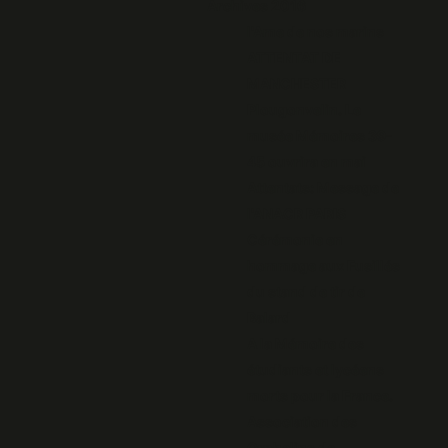
Archives 2016
l'Ame de nos marins
ATTENTAT DE
MANCHESTER
Plougonvelin. Le
musée Mémoires 39-
45 ouvrira en mai
Attentats: Message de
l'ANACR PARIS
Cérémonie en
hommage aux Fusillés
du stand de tir de
Balard
A la Mémoire des
étudiants et lycéens
morts pour la France.
Association des
Orphelins de