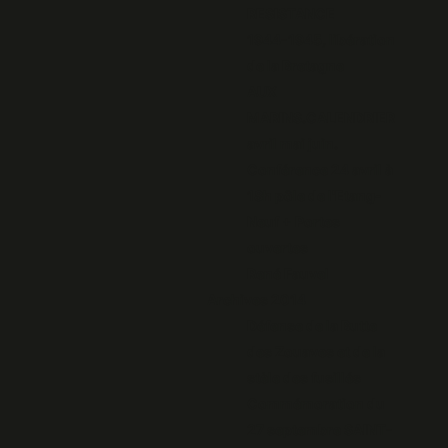
RESISTANCE
1944-1945, libération
de la Bretagne
AUX
MARINS.CALENDRIER
avril mai juin.
Conférence 24 avril à
18h pôle de l'Etang-
Neuf + Portes
ouvertes
René Fauvel
Archives 2014
Défense de la Butte
des Zouaves et de la
stèle des fusillés
Commémoration du
27 septembre SAINT-