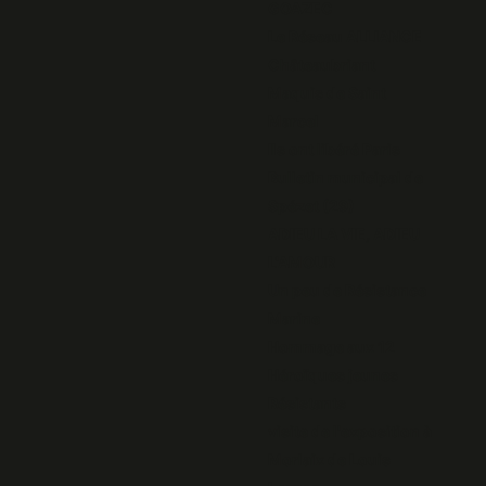
GOAZEC
Le Réseau ALLIANCE
Châteaubriant
Maquis de Saint
Marcel
Ils ont libéré Paris
Bulletin municipal de
Spézet (29)
ADIEU LA VIE, ADIEU
L'AMOUR
Un peu de Résistance
Marine
Hommage aux 12
Héroïques jeunes
Résistants
visite de l'exposition à
Morlaix de Louis