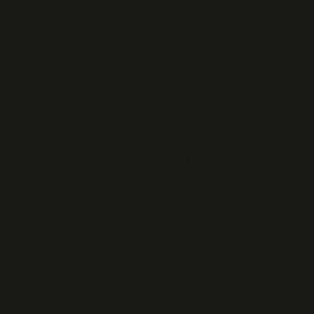
« fachosphère »
Lettre d'information
du MRN 29
Profanation du
mémorial de Citadelle
de PORT LOUIS
Camp de
concentration de
Septfonds
Le musée de
Plougonvelin
Mémorial National des
marins morts pour la
France
Témoignage de
Lucienne NAYET
Plévin. Germaine