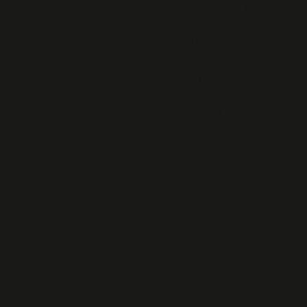
hommage pour ses
111 ans
Dans les cales du
Rosmeur. C'est arrivé
un 23 août...
Résistance. Aux morts
BAGAD de LANN
BIHOUÉ
Eugène Littoux était
au Ménez-Hom
Du concret pour le
monde combattant
LUTTER CONTRE
L’ANTISEMITISME ET
TOUS LES RACISMES
ANACR 56
Lutter contre