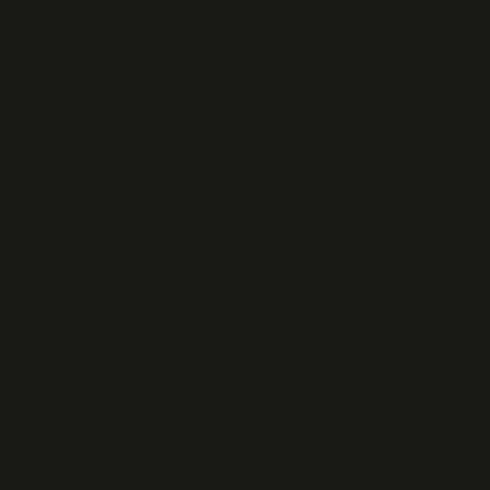
2019
PLEYBEN : SERGENT
MARCEL BIZIEN
11 août 1944: SAINT
MICHEL EN GREVE
LESNEVEN : un camp
américain reconstitué
LANDELEAU
cérémonie du 3 août
1944
Il y a 75 ans, le Dark
Victor s’écrasait
8-Août-1944 à Créach
Burguy.
De Laninon à la
Corniche
Le bunker-infirmerie