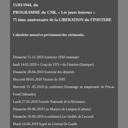
15/03/1944, du
PROGRAMME du CNR, « Les jours heureux »
75 ième anniversaire de la LIBERATION du FINISTERE
Calendrier annuel et prévisionnel des cérémonies.
Dimanche 11-11-2018 Armistice 1918 centenaire
lundi 14-01-2019 « Coup du STO » du Finistère (Quimper)
Dimanche 28-04-2019 Souvenir des déportés
Mercredi 08-05-2019 Victoire de 1945
Mercredi 15 -05-2019 (à confirmer) Hommage au maquisards de Pen-ar-
Pont(Châteaulin)
Lundi 27-05-2019 Journée Nationale de la Résistance
Dimanche 09-06-2019 Les Martyrs de Lamprat (Carhaix)
Dimanche 16-06-2019 à confirmer) Les fusillés de Lesconil
Mardi 18-06-2019 Appel du Général De Gaulle