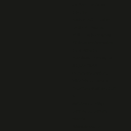
de Port-Louis se
dévoile
ARGOUACH Lucien,
LE GENT Paul et
VUILLEMIN Charles.
75 ème anniversaire
de la rafle de
Plonévez-Porzay, le
30 juin 1944
Commémoration.
Vél’d’Hiv : quand «
l’horrible s’est produit
»
Spitfire du F/Sgt
Jeffrey ou Jeffery
Morris
Résistance. Un