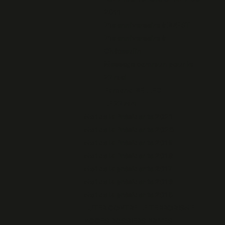
2011
71e anniversaire à BREST
71e anniversaire à
Châteaulin
Message commun pour le
27 mai
Edmond BELLEC
LE 27 MAI
Mot de la Présidente 2021
Mot de la Présidente 2020
Mot de la Présidente 2019
Mot de la Présidente 2018
Mot de la présidente 2017
Mot de la présidente 2016
Mot de la présidente 2015
LUTER CONTRE LE TERRORISME
ACCES DOSSIERS PRIVES