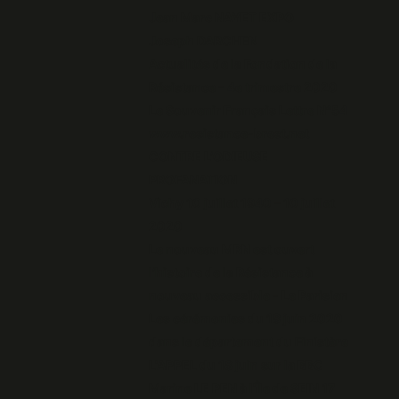
Jean Marc NAYET EXPO
Joseph DARCHEN
Actualités de la Fondation de la
Résistance - 4e trimestre 2020
Le Souvenir Français Lettre N°54
www.resistance-brest.net
CONTRE L’ODIEUSE
PROFANATION
Vichy 10 juillet 1940 – 10 juillet
2020
Le nouveau MRN est ouvert
l’histoire de la Résistance à
nouveau accessible - Le Parisien
Les cérémonies du 18 juin 2020
dans le département du Finistère
L'APPEL du 18 juin sur la BBC
Marine LE PEN à l'Île de SEIN 17