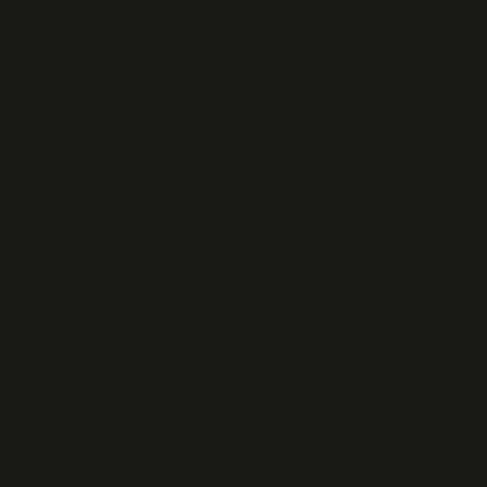
Compte-rendu CDD mai
2016
Assemblée Générale du 6
avril MNR
Compte-rendu du CDD -
jeudi 24 mars 2016
Compte-rendu de l'
Assemblée Générale de l'
ANACR du Finistère
CDD ANACR 29 (2015)
BUREAU provisoire ANACR
29 (2015)
Compte-rendu CDD DU 06
III 2015
Compte-rendu CDD DU 23 I
2015
Réunion du 5 septembre