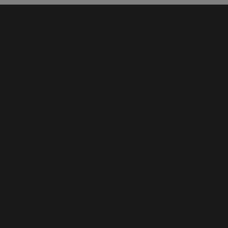
Procès des 42 FTP à Nantes en 1943 en cours
Modèle de présentation
Cérémonie de Kernabat 14 Juillet 2021
ANACR du FINISTÈRE
Présentation de l'association
FRIANT-MENDRÈS Anne
Calendrier novembre 2019-
novembre 2020
Calendrier 2019
Archives
CALENDRIER