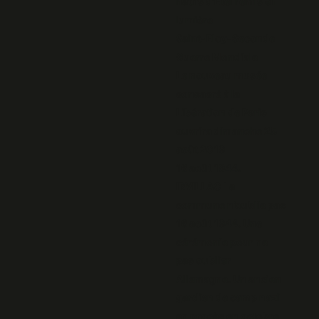
natifs d’Etel remis en
lumière
Saint-Eloy-Seconde
Guerre Mondiale
Le nouveau musée
consacré à la
Libération de Paris
ouvrira dimanche 25
août 2019
16 août 1944.
IRVILLAC La
commune n’oublie pas
16 août 1944. Une
cérémonie pour ne
pas oublier
Allemagne. Un ancien
gardien de camp nazi
en procès en octobre