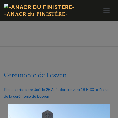
-ANACR du FINISTÈRE-
Cérémonie de Lesven
Photos prises par Joël le 26 Août dernier vers 18 H 30 ,à l'issue
de la cérémonie de Lesven