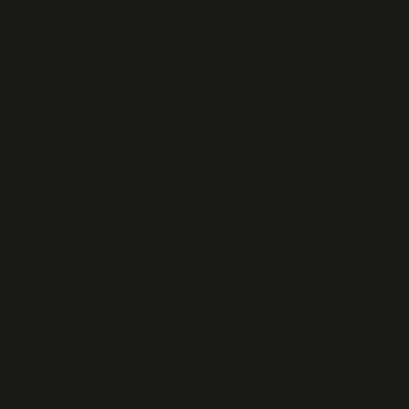
Mot de la Présidente 2018
Mot de la présidente 2017
Mot de la présidente 2016
Mot de la présidente 2015
LUTER CONTRE LE TERRORISME
ACCES DOSSIERS PRIVES
Compte-rendu de la
réunion du COMITE
DIRECTEUR
DEPARTEMENTAL, le 30
novembre 2018
Comité Directeur
Départemental du Finistère
12 10 2018
Compte-rendu du CDD - 15
juin 2018 à Châteaulin _
salle polysonnance