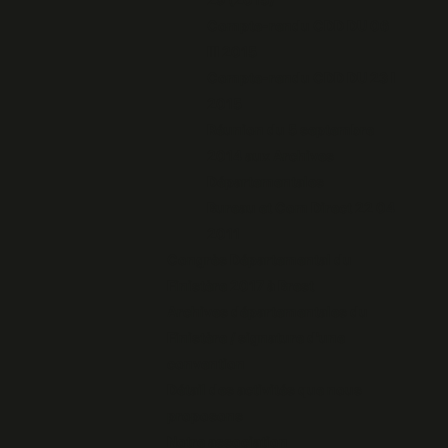
Compte-rendu CDD DU 06
III 2015
Compte-rendu CDD DU 23 I
2015
Réunion du 5 septembre
2014 aux Archives
Départementales
Bureau et Com Direct 22 04
2011
Congrès Départemental du
Finistère 2017 à Brest
Archives départementales du
Finistère / signature d'une
convention
Détail des activités que nous
proposons
Notre association