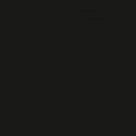
Hommage de la Nation
à la Résistance, à son
rôle, à ses valeurs
Compte-rendu de l'
AG de l' ANACR 29 19
OCT 2013
Hommage à Jean
MOULIN à Châteaulin
La vie de JEAN
MOULIN et les lieux de
sa mémoire
L'HEROÏQUE EPOPEE
DU DUNDEE BRETON
AR ZENITH
Clément Méric
4ème de couverture
de" de la revue "le