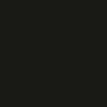
Quimperlé et Le
Guellec de Quimper
La Lutte clandestine
en France
Déportation. Quatre
natifs d’Etel remis en
lumière
Saint-Eloy-Seconde
Guerre Mondiale
Le nouveau musée
consacré à la
Libération de Paris
ouvrira dimanche 25
août 2019
16 août 1944.
IRVILLAC La
commune n’oublie pas