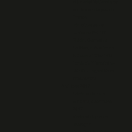
Mémorial National des
marins morts pour la
France
Témoignage de
Lucienne NAYET
Plévin. Germaine
Colléau, mémoire de
la Guerre 1914-1918
Lycée de l’Harteloire-
BREST : L'agent Rose
ressuscitée
Archives 2017
Cérémonie de la
Maltière, décembre
2017
cinémathèque de
Bretagne
Jean Zay, le ministre