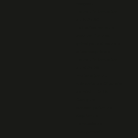
respect!
Lettre d'information
du MRN 30
La justice tente de
bloquer l’un des
principaux sites de la
« fachosphère »
Lettre d'information
du MRN 29
Profanation du
mémorial de Citadelle
de PORT LOUIS
Camp de
concentration de
Septfonds
Le musée de
Plougonvelin