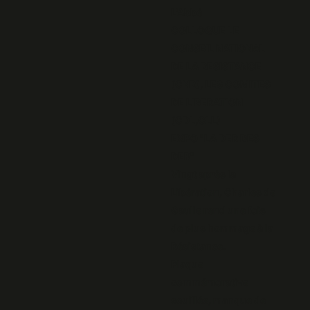
L'Abbé
COLLOQUE LE
CONSEIL NATIONAL
DE LA RESISTANCE
(CNR), LES COMITES
DE LIBERATION
(CDL,CLL)
EXPO "LA DER DES
DER"
Vingt après la
Libération, Charles de
Gaulle rend une fois
de plus hommage à la
Résistance.
Plaque
commémorative
souillée, manque de