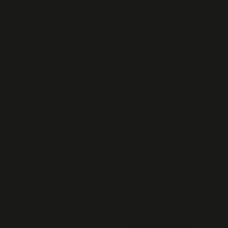
assassiné (1904-
1944)
HOMMAGES AUX
FUSILLES DU 15
DECEMBRE 1941
Archives 2016
l'Ame de nos marins
ATTENTAT DE
MANCHESTER
Plougonvelin. Le
musée Mémoires 39-
45 ouvrira en mai
Attentats: Message de
l'ANACR PARIS
Cérémonie en
hommage aux Fusillés
du stand de tir de