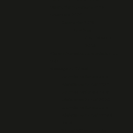
Calendrier novembre 2019-
novembre 2020
Calendrier 2019
Archives
CALENDRIER
2018
70e anniversaire de la création du
CNR
Message du 27 Mai
Journée nationale de la
Résistance 27 mai 2021
Journée nationale de la
Résistance 27 mai 2020
Journée nationale de la
Résistance 27 mai 2018 à
BREST
27 mai 2014- Journée