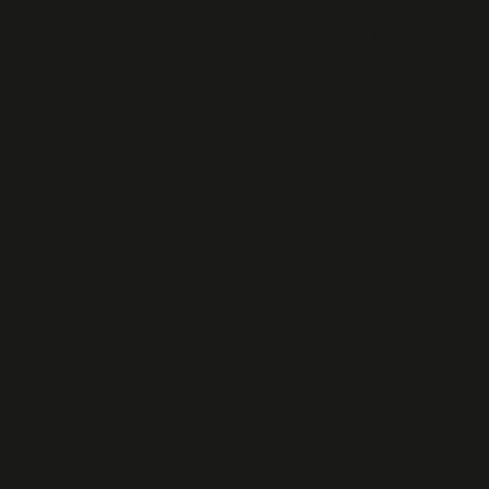
Victor s’écrasait
8-Août-1944 à Créach
Burguy.
De Laninon à la
Corniche
Le bunker-infirmerie
de Port-Louis se
dévoile
ARGOUACH Lucien,
LE GENT Paul et
VUILLEMIN Charles.
75 ème anniversaire
de la rafle de
Plonévez-Porzay, le
30 juin 1944
Commémoration.
Vél’d’Hiv : quand «