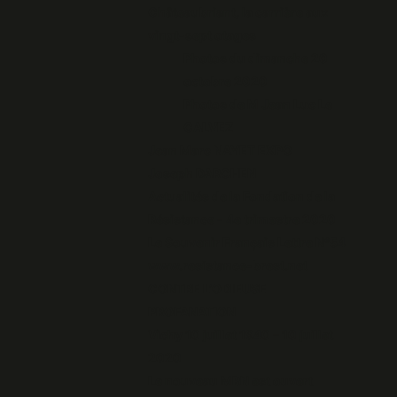
Châteaubriant, la carrière aux
vingt-sept otages
Photos du dimanche 20
octobre 2020
Photos de M Jean Luc Le
CALVEZ
Jean Marc NAYET EXPO
Joseph DARCHEN
Actualités de la Fondation de la
Résistance - 4e trimestre 2020
Le Souvenir Français Lettre N°54
www.resistance-brest.net
CONTRE L’ODIEUSE
PROFANATION
Vichy 10 juillet 1940 – 10 juillet
2020
Le nouveau MRN est ouvert