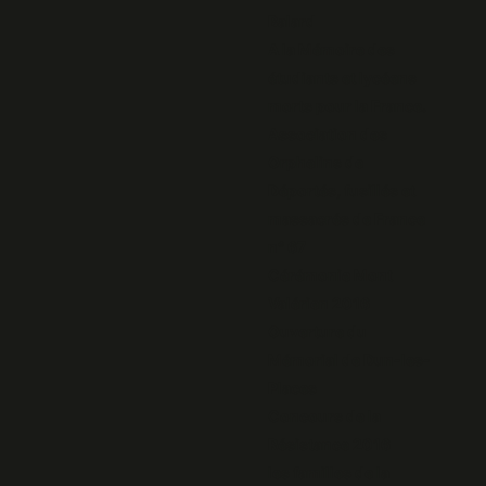
Balard
A la Mémoire des
étudiants et lycéens
morts pour la France.
Association des
Orphelins de
Déportés, fusillés et
massacrés de France
n° 67
Cérémonie Mont
Valérien 2016
Ouverture du
Mémorial de Dun-les-
Places
Concours de la
Résistance 2016
les familles de la