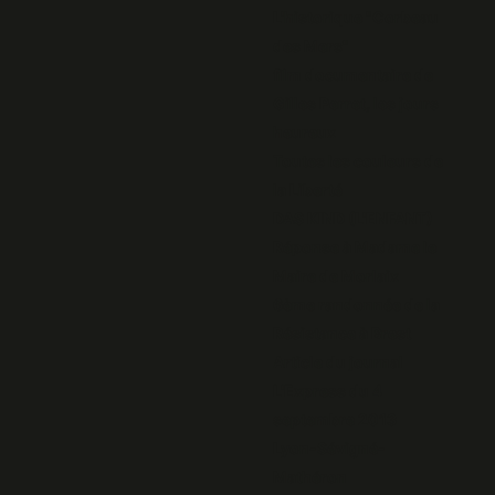
L'historique "Corbeau
des Mers"
film documentaire de
Gilles Perret, les jours
heureux
Toutes les couleurs de
la Liberté
DAS KIND (L'ENFANT)
Réponse à Madame le
Maire de Morlaix
6ème randonnée de la
Résistance à Brest
Article du journal
L'Express du 4
septembre 2013
Lyon-Sévigné-
Mathéron