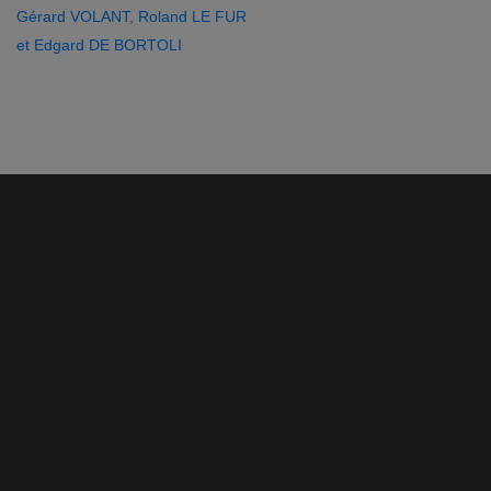
Gérard VOLANT, Roland LE FUR
et Edgard DE BORTOLI
Procès des 42 FTP à Nantes en 1943 en cours
Modèle de présentation
Cérémonie de Kernabat 14 Juillet 2021
ANACR du FINISTÈRE
Présentation de l'association
FRIANT-MENDRÈS Anne