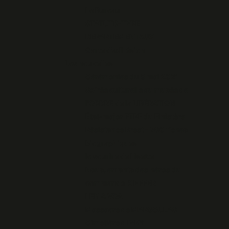
Le Bureau
STATUTS-TYPE
DEPARTEMENTAUX
Carte d'adhésion
Les nouvelles
Cérémonies du 8 mai 2021
Soirée culturelle au musée de
l'ORDRE de la LIBÉRATION
État-major FTPF du Finistère
Résistance Brest - 700 fiches
biographiques
le sourire de Lisette
Nous, enfants des héros du
commando KIEFFER
LEN A VOA
Massacre de MARSOULAS
Cimetière d'IVRY