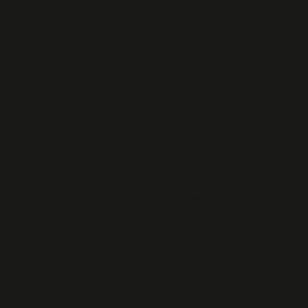
l’horrible s’est produit
»
Spitfire du F/Sgt
Jeffrey ou Jeffery
Morris
Résistance. Un
hommage pour ses
111 ans
Dans les cales du
Rosmeur. C'est arrivé
un 23 août...
Résistance. Aux morts
BAGAD de LANN
BIHOUÉ
Eugène Littoux était
au Ménez-Hom
Du concret pour le
monde combattant