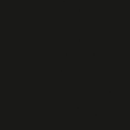
l’histoire de la Résistance à
nouveau accessible - Le Parisien
Les cérémonies du 18 juin 2020
dans le département du Finistère
L'APPEL du 18 juin sur la BBC
Marine LE PEN à l'Île de SEIN 17
juin 2020
Lamprat à Plounévézel 5 juin
2020
EXPO au Musée de la Résistance
de Châteaubriant
8 mai 2020
Congrès national 2020 reporté
FRANCOIS CANN
Pierre-Sylvain Crosnier
TERRES DE RESISTANCE
Jean Marc NAYET