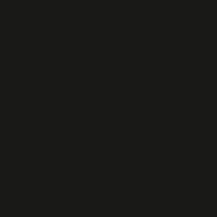
LUTTER CONTRE
L’ANTISEMITISME ET
TOUS LES RACISMES
ANACR 56
Lutter contre
l'antisémitisme et tous
les racismes
Archives 2018
Catalogue des
expositions
itinérantes de la
fédération Musée de
la Résistance
Nationale.
Lucienne NAYET aux
élèves du Lycée
Laënnec de Pont-