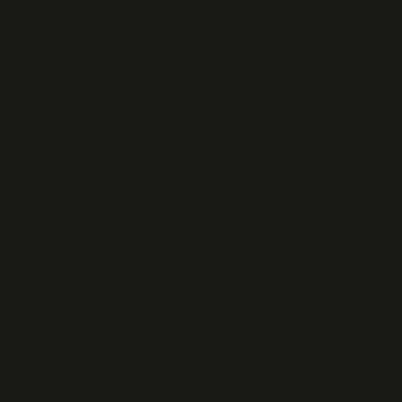
Plus d'accès aux archives de 39-
45
Archives privées d’intérêt
patrimonial...
erreur à corriger Charles
Fournier-Bocquet, Lieutenant-
Colonel FFI
Archives
Archives 2019
ANACR22 EVASION
DE JEAN LEBRANCHU
La butte des fusillés
de la Maltière 1940-
1944
Robert Marchand de
Fontenay-aux-Roses.
AVIS DE RECHERCHE /
famille Génot de