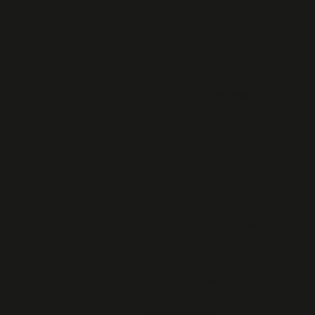
CINEMA
Voeux 2016
Cérémonie de
Chateaubriant
Archives 2015
Jean LE CORRE
RESISTANCE
1944-1945, libération
de la Bretagne
AUX
MARINS.CALENDRIER
avril mai juin.
Conférence 24 avril à
18h pôle de l'Etang-
Neuf + Portes
ouvertes
René Fauvel