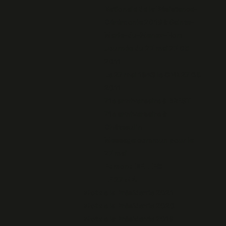
Nationale de la Résistance-
Cérémonie 2018 à Sainte-
Marie-du-Menez-Hom
Journée du 27 mai 27 05
2011
Le 27 mai 1943 le CNR 27 05
2011
71e anniversaire à BREST
71e anniversaire à
Châteaulin
Message commun pour le
27 mai
Edmond BELLEC
LE 27 MAI
Mot de la Présidente 2021
Mot de la Présidente 2020
Mot de la Présidente 2019