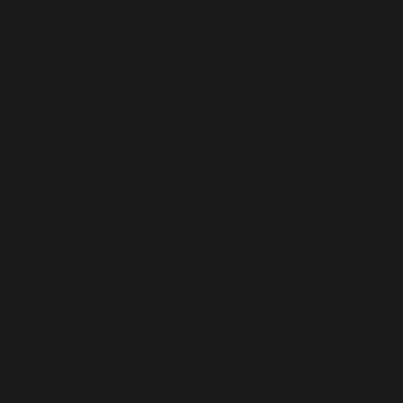
Résistance réunies à
Plogoff
Association des
Orphelins de
Déportés, fusillés et
massacrés de France
mai 2016
Fort Montbarey - Allée
Bir Hakeim
ENFANTS DANS LA
RÉSISTANCE
Table ronde Henri
Manhès
APRES LA SHOAH
LA RESISTANCE AU
CINEMA LA
RESISTANCE AU