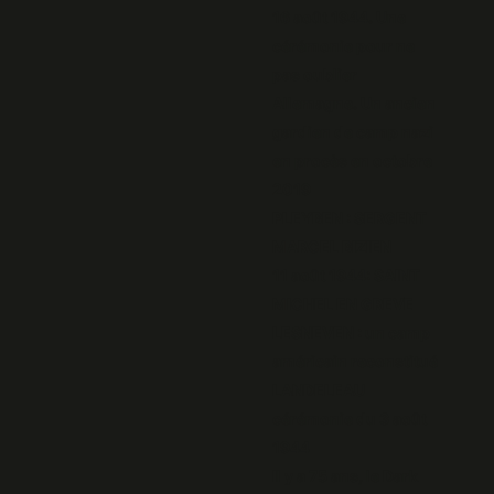
16 août 1944. Une
cérémonie pour ne
pas oublier
Allemagne. Un ancien
gardien de camp nazi
en procès en octobre
2019
PLEYBEN : SERGENT
MARCEL BIZIEN
11 août 1944: SAINT
MICHEL EN GREVE
LESNEVEN : un camp
américain reconstitué
LANDELEAU
cérémonie du 3 août
1944
Il y a 75 ans, le Dark