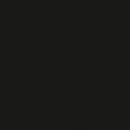
Archives 2014
Défense de la Butte
des Zouaves et de la
stèle des fusillés
Commémoration du
27 septembre SAINT-
GOAZEC
Le Réseau ALLIANCE
Châteaubriant
Maquis de Saint
Marcel
Ils ont libéré Paris
Bulletin municipal de
Spézet (29)
ADIEU LA VIE, ADIEU
L'AMOUR
Un peu de Résistance
Marine