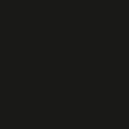
Hommage aux 12
Héroïques jeunes
Résistants
visite de l'exposition à
Morlaix de Louis
Legros
Hommage aux FTP
des procès des 42 et
des 16
Lettre d'information
N°9: "Les Jours
Heureux"
Journée d'hommage à
Victor et Ilona Basch
Communiqué ANACR
PARIS
Archives 2013