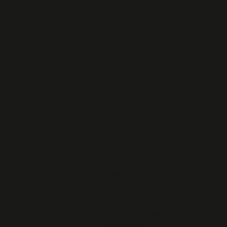
Compte-rendu de notre
Comité Directeur
Départemental du mardi 18
octobre 2016
Réunion du 31 août 2016 à
La Forêt-Fouesnant
Compte-rendu CDD mai
2016
Assemblée Générale du 6
avril MNR
Compte-rendu du CDD -
jeudi 24 mars 2016
Compte-rendu de l'
Assemblée Générale de l'
ANACR du Finistère
CDD ANACR 29 (2015)
BUREAU provisoire ANACR
29 (2015)