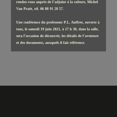
rendez-vous auprès de l’adjoint à la culture, Michel
Van Praët, tél. 06 88 91 28 57.
Une conférence du professeur P.L. Auffret, ouverte à
tous, le samedi 19 juin 2021, à 17 h 30, dans la salle,
sera l’occasion de découvrir, les détails de l’aventure
et des documents, auxquels il fait référence.
Procès des 42 FTP à Nantes en 1943 en cours