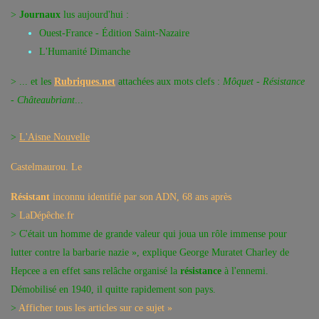
>
Journaux
lus aujourd'hui :
Ouest-France - Édition Saint-Nazaire
L'Humanité Dimanche
> ... et les
Rubriques.net
attachées aux mots clefs :
Môquet - Résistance
- Châteaubriant
...
>
L'Aisne Nouvelle
Castelmaurou. Le
Résistant
inconnu identifié par son ADN, 68 ans après
>
LaDépêche.fr
> C'était un homme de grande valeur qui joua un rôle immense pour
lutter contre la barbarie nazie », explique George Muratet Charley de
Hepcee a en effet sans relâche organisé la
résistance
à l'ennemi.
Démobilisé en 1940, il quitte rapidement son pays.
>
Afficher tous les articles sur ce sujet »