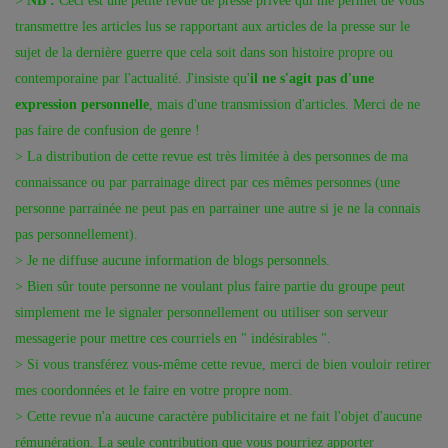
>
NB :
Ceci est une petite revue de presse privée qui me permet de vous
transmettre les articles lus se rapportant aux articles de la presse sur le
sujet de la dernière guerre que cela soit dans son histoire propre ou
contemporaine par l'actualité. J'insiste qu'
il ne s'agit pas d'une
expression personnelle
, mais d'une transmission d'articles. Merci de ne
pas faire de confusion de genre !
> La distribution de cette revue est très limitée à des personnes de ma
connaissance ou par parrainage direct par ces mêmes personnes (une
personne parrainée ne peut pas en parrainer une autre si je ne la connais
pas personnellement).
> Je ne diffuse aucune information de blogs personnels.
> Bien sûr toute personne ne voulant plus faire partie du groupe peut
simplement me le signaler personnellement ou utiliser son serveur
messagerie pour mettre ces courriels en " indésirables ".
> Si vous transférez vous-même cette revue, merci de bien vouloir retirer
mes coordonnées et le faire en votre propre nom.
> Cette revue n'a aucune caractère publicitaire et ne fait l'objet d'aucune
rémunération. La seule contribution que vous pourriez apporter