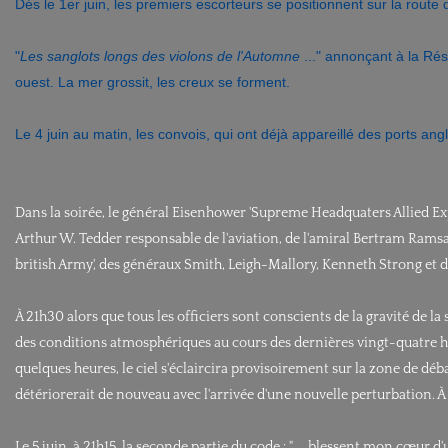
Dés le 1er juin, les premiers escorteurs se positionnent sur la route 
"
Les sanglots longs des violons de l'Automne
..." annonçant à la Ré
ouest. La mer grossit, les creux se forment.
Le 4 juin au matin, les convois, qui ont déjà appareillé des ports angl
Dans la soirée, le général Eisenhower 'Supreme Headquaters Allied E
Arthur W. Tedder responsable de l'aviation, de l'amiral Bertram Ra
british Army', des généraux Smith, Leigh-Mallory, Kenneth Strong et de p
À 21h30 alors que tous les officiers sont conscients de la gravité de 
des conditions atmosphériques au cours des dernières vingt-quatre heu
quelques heures, le ciel s'éclaircira provisoirement sur la zone de dé
détériorerait de nouveau avec l'arrivée d'une nouvelle perturbation. 
Le 5 juin, à 21h15, la seconde partie du code : " ... blessent mon cœur