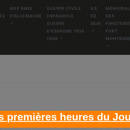
NOS AMIS
GUERRE CIVILE
ILE
MÉMORIA
ÉS
D'ALLEMAGNE
ESPAGNOLE
DE
DES
GUERRE
SEIN
FINISTÉRI
D'ESPAGNE 1936
FORT
1939
MONTBAR
s premières heures du Jou