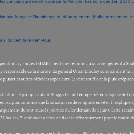
des convois qui devront traverser la Manche. Les soirs des 1er, 2 et 3 j
sistance française l'imminence du débarquement. Malheureusement, le so
ais, doivent faire demi-tour.
xpeditionary Forces' (SHAEF) tient une réunion au quartier général à S
msay responsable de la marine, du général Omar Bradley commandant la 
lusieurs autres officiers supérieurs. Le vent souffle et la pluie crépitent
la situation, le 'group-captain' Stagg, chef de l'équipe météorologiste d
res, puis annonce que la situation se développe très vite… Il explique q
barquement durant toute la journée du lendemain (le 5 juin). Cette accalm
À 22 heures, Eisenhower décide de fixer le débarquement pour le matin d
 d'une langueur monotone. » est diffusée par la BBC annonçant le début des