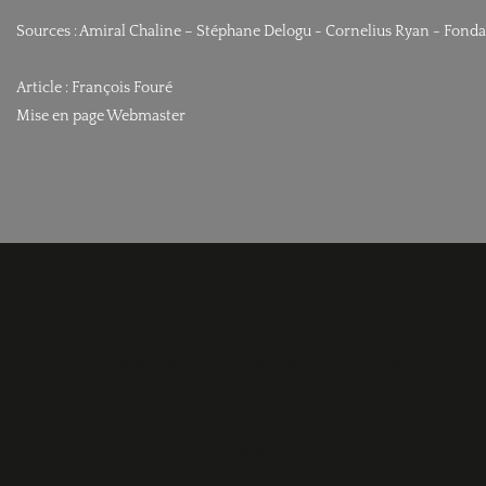
Sources : Amiral Chaline – Stéphane Delogu - Cornelius Ryan - Fondat
Article : François Fouré
Mise en page Webmaster
Procès des 42 FTP à Nantes en 1943 en cours
Modèle de présentation
Cérémonie de Kernabat 14 Juillet 2021