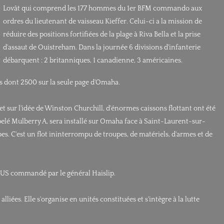
Lovât qui comprend les 177 hommes du 1er BFM commando aux
ordres du lieutenant de vaisseau Kieffer. Celui-ci a la mission de
réduire des positions fortifiées de la plage à Riva Bella et la prise
d'assaut de Ouistreham. Dans la journée 6 divisions d'infanterie
débarquent : 2 britanniques, 1 canadienne, 3 américaines.
rs dont 2500 sur la seule page d'Omaha.
 sur l'idée de Winston Churchill, d'énormes caissons flottant ont été
ppelé Mulberry A, sera installé sur Omaha face à Saint-Laurent-sur-
s. C'est un flot ininterrompu de troupes, de matériels, d'armes et de
e US commandé par le général Haislip.
ées. Elle s'organise en unités constituées et s'intègre à la lutte