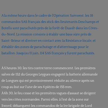
A la même heure dans le cadre de l'Opération Samwest, les 18
commandos SAS français des stick des lieutenants Deschamps et
Botella sont parachutés près de la forêt de Duault dans les Côtes-
du-Nord. La mission consiste à établir une base sûre près de
Saint-Brieuc et d'entrer en contact avec la Résistance locale, et
d'établir des zones de parachutage et d'atterrissage pour le
bataillon. Jusqu'au 11 juin, 114 SAS français y furent parachutés.
À 5 heures 30, les tirs contre terre commencent. Les premières
salves de 152 du Georges Leygues engagent la batterie allemande
de Longues qui est provisoirement réduite au silence après un
coup au but sur l'une de ses 4 pièces de 155 mm.
À 6h 30, le feu cesse et les premières vagues d'assaut se dirigent
vers les côtes normandes. Parmi elles, à l'est de la zone sur
Sword, débarquent les commandos de la 1re brigade de Lord