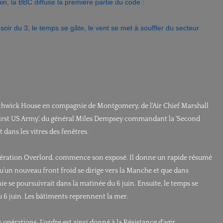
uin, la BBC diffuse la première partie du code :
ir du 3, le temps se gâte, le vent se met à souffler du secteur
outhwick House en compagnie de Montgomery, de l'Air Chief Marshall
'First US Army', du général Miles Dempsey commandant la 'Second
 dans les vitres des fenêtres.
e l’opération Overlord, commence son exposé. Il donne un rapide résumé
u’un nouveau front froid se dirige vers la Manche et que dans
ie se poursuivrait dans la matinée du 6 juin. Ensuite, le temps se
u 6 juin. Les bâtiments reprennent la mer.
 opérations. L'ordre est ainsi donné à la Résistance d'agir