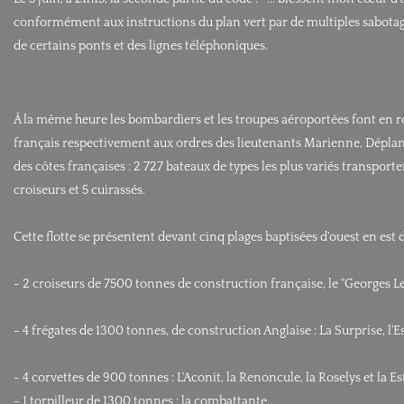
conformément aux instructions du plan vert par de multiples sabotage
de certains ponts et des lignes téléphoniques.
Á la même heure les bombardiers et les troupes aéroportées font en route
français respectivement aux ordres des lieutenants Marienne, Déplant
des côtes françaises : 2 727 bateaux de types les plus variés transpor
croiseurs et 5 cuirassés.
Cette flotte se présentent devant cinq plages baptisées d'ouest en es
- 2 croiseurs de 7500 tonnes de construction française, le "Georges L
- 4 frégates de 1300 tonnes, de construction Anglaise : La Surprise, l'
- 4 corvettes de 900 tonnes : L'Aconit, la Renoncule, la Roselys et la E
- 1 torpilleur de 1300 tonnes : la combattante,