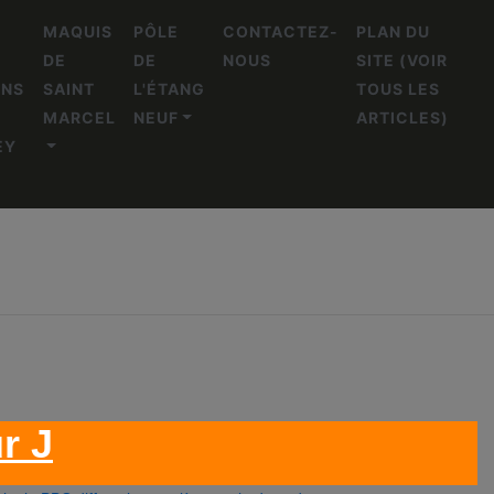
L
MAQUIS
PÔLE
CONTACTEZ-
PLAN DU
DE
DE
NOUS
SITE (VOIR
ENS
SAINT
L'ÉTANG
TOUS LES
MARCEL
NEUF
ARTICLES)
EY
r J