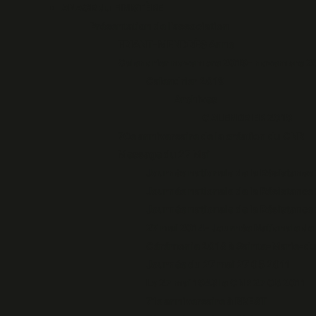
ANACR du FINISTÈRE
Présentation de l'association
FRIANT-MENDRÈS Anne
Calendrier novembre 2019- novembre 
Calendrier 2019
Archives
CALENDRIER 2018
70e anniversaire de la création du CNR
Message du 27 Mai
Journée nationale de la Résistance
Journée nationale de la Résistance
Journée nationale de la Résistance
27 mai 2014- Journée Nationale de 
Cérémonie 2018 à Sainte-Marie-
Journée du 27 mai 27 05 2011
Le 27 mai 1943 le CNR 27 05 2011
71e anniversaire à BREST