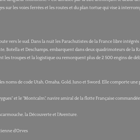
s sur les voies ferrées et les routes et du plan tortue qui vise à inte
 vers le sud. Dans la nuit les Parachutistes de la France libre intégrés a
e, Botella et Deschamps, embarquent dans deux quadrimoteurs de la RAF 
tent les troupes et la logistique ou remorquent plus de 2 500 engins de d
t des noms de code Utah, Omaha, Gold, Juno et Sword. Elle comporte une pa
eygues" et le "Montcalm", navire amiral de la flotte Française commandé
Escarmouche, la Découverte et l'Aventure.
stienne d'Orves