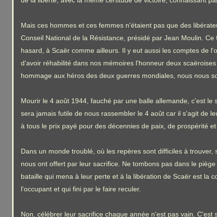
de la liberté, avec la même certitude de victoire, connaissant par
Mais ces hommes et ces femmes n'étaient pas que des libérate
Conseil National de la Résistance, présidé par Jean Moulin. Ce fu
hasard, à Scaër comme ailleurs. Il y eut aussi les comptes de l'
d'avoir réhabilité dans nos mémoires l'honneur deux scaëroise
hommage aux héros des deux guerres mondiales, nous nous somm
Mourir le 4 août 1944, fauché par une balle allemande, c'est le sa
sera jamais futile de nous rassembler le 4 août car il s'agit d
à tous le prix payé pour des décennies de paix, de prospérité et
Dans un monde troublé, où les repères sont difficiles à trouver
nous ont offert par leur sacrifice. Ne tombons pas dans le piège 
bataille qui mena à leur perte et à la libération de Scaër est l
l'occupant et qui fini par le faire reculer.
Non, célébrer leur sacrifice chaque année n'est pas vain. C'est sa