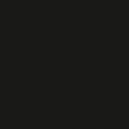
Procès des 42 FTP à Nantes en 1943 en cours
Modèle de présentation
Cérémonie de Kernabat 14 Juillet 2021
ANACR du FINISTÈRE
Présentation de l'association
FRIANT-MENDRÈS Anne
Calendrier novembre 2019- novembre 
Calendrier 2019
Archives
CALENDRIER 2018
70e anniversaire de la création du CNR
Message du 27 Mai
Journée nationale de la Résistance
Journée nationale de la Résistance