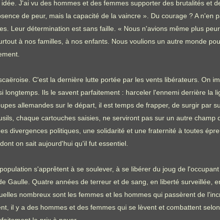
dée. J'ai vu des hommes et des femmes supporter des brutalités et de
l'absence de peur, mais la capacité de la vaincre ». Du courage ? A n'e
. Leur détermination est sans faille. « Nous n'avions même plus peur. Il
surtout à nos familles, à nos enfants. Nous voulions un autre monde pour 
uement.
 scaëroise. C'est la dernière lutte portée par les vents libérateurs. On
i longtemps. Ils le savent parfaitement : harceler l'ennemi derrière la l
oupes allemandes sur le départ, il est temps de frapper, de surgir par 
usils, chaque cartouches saisies, ne serviront pas sur un autre champ d
 des divergences politiques, une solidarité et une fraternité à toutes ép
nt on sait aujourd'hui qu'il fut essentiel.
pulation s'apprêtent à se soulever, à se libérer du joug de l'occupan
l de Gaulle. Quatre années de terreur et de sang, en liberté surveillé
quelles nombreux sont les femmes et les hommes qui passèrent de l'incréd
aissent, il y a des hommes et des femmes qui se lèvent et combattent se