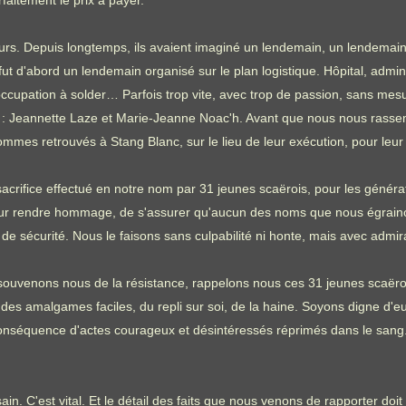
faitement le prix à payer.
urs. Depuis longtemps, ils avaient imaginé un lendemain, un lendemai
t d'abord un lendemain organisé sur le plan logistique. Hôpital, adminis
occupation à solder… Parfois trop vite, avec trop de passion, sans mesur
s : Jeannette Laze et Marie-Jeanne Noac'h. Avant que nous nous rasse
es retrouvés à Stang Blanc, sur le lieu de leur exécution, pour le
crifice effectué en notre nom par 31 jeunes scaërois, pour les génération
e leur rendre hommage, de s'assurer qu'aucun des noms que nous égraino
 de sécurité. Nous le faisons sans culpabilité ni honte, mais avec admi
, souvenons nous de la résistance, rappelons nous ces 31 jeunes scaëro
des amalgames faciles, du repli sur soi, de la haine. Soyons digne d'eux 
a conséquence d'actes courageux et désintéressés réprimés dans le sang. 
in. C'est vital. Et le détail des faits que nous venons de rapporter doit