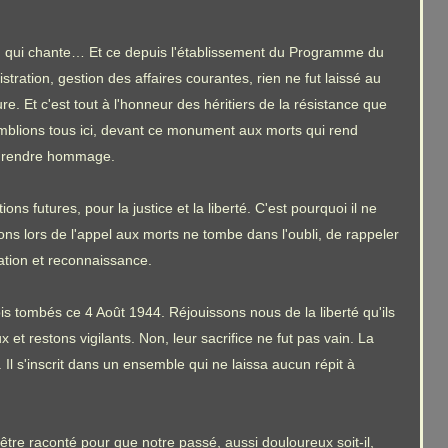
n qui chante… Et ce depuis l'établissement du Programme du
tration, gestion des affaires courantes, rien ne fut laissé au
e. Et c'est tout à l'honneur des héritiers de la résistance que
mblions tous ici, devant ce monument aux morts qui rend
ur rendre hommage.
s futures, pour la justice et la liberté. C'est pourquoi il ne
ns lors de l'appel aux morts ne tombe dans l'oubli, de rappeler
ration et reconnaissance.
is tombés ce 4 Août 1944. Réjouissons nous de la liberté qu'ils
et restons vigilants. Non, leur sacrifice ne fut pas vain. La
Il s'inscrit dans un ensemble qui ne laissa aucun répit à
 être raconté pour que notre passé, aussi douloureux soit-il,