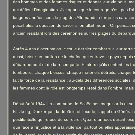
des hommes et des femmes risquer et donner leur vie pour une i
qui défient l'imagination. J'ai appris que le courage n'est pas 
longues années sous le joug des Allemands a forgé les caractères
posait plus la question de savoir si on allait mourir. On pensait 
ancien résistant lors des cérémonies sur les plages du débarq
Après 4 ans d'occupation, c'est le dernier combat sur leur terre
aussi, briser un maillon de la chaîne qui entrave le pays depuis s
débarquement et de la reconquête. Et alors qu'ils sentent les tr
tombés ici, chaque blessés, chaque matériels détruits, chaque f
fait la force de la résistance : au-delà des différences sociales,
les femmes dont le rôle est longtemps resté dans l'ombre, mais do
Début Août 1944. La commune de Scaër, ses maquisards et sa po
Blitzkrieg, Dunkerque, la débâcle et l'exode, l'appel du Généra
pestilentielle qui refuse de se retirer. Quatre années durant les
que face à l'injustice et à la violence, partout où elles appar