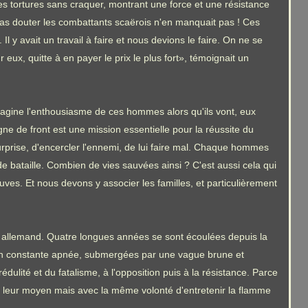
s tortures sans craquer, montrant une force et une résistance
n pas douter les combattants scaërois n'en manquait pas ! Ces
 y avait un travail à faire et nous devions le faire. On ne se
eux, quitte à en payer le prix le plus fort», témoignait un
 imagine l'enthousiasme de ces hommes alors qu'ils vont, eux
igne de front est une mission essentielle pour la réussite du
surprise, d'encercler l'ennemi, de lui faire mal. Chaque hommes
e bataille. Combien de vies sauvées ainsi ? C'est aussi cela qui
reuves. Et nous devons y associer les familles, et particulièrement
t allemand. Quatre longues années se sont écoulées depuis la
e, en constante apnée, submergées par une vague brune et
ulité et du fatalisme, à l'opposition puis à la résistance. Parce
lon leur moyen mais avec la même volonté d'entretenir la flamme