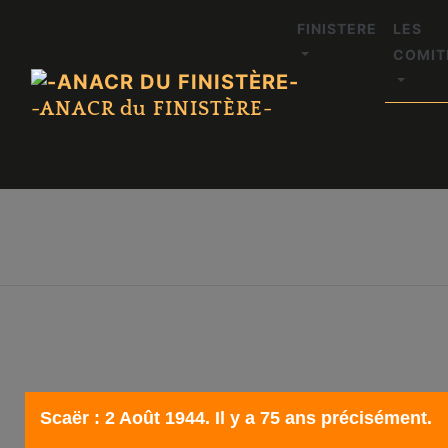
FINISTERE
LES
COMIT
-ANACR du FINISTÈRE-
Scaër : 2 Août 1944. Il y a 75 ans précisément.