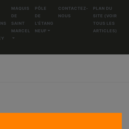
L
MAQUIS
PÔLE
CONTACTEZ-
PLAN DU
DE
DE
NOUS
SITE (VOIR
ENS
SAINT
L'ÉTANG
TOUS LES
MARCEL
NEUF
ARTICLES)
EY