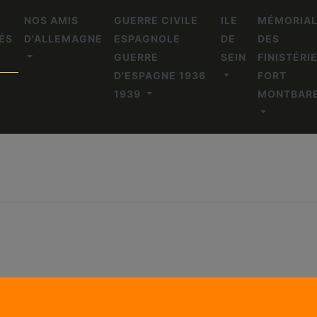
NOS AMIS
GUERRE CIVILE
ILE
MÉMORIA
ÉS
D'ALLEMAGNE
ESPAGNOLE
DE
DES
GUERRE
SEIN
FINISTÉRI
D'ESPAGNE 1936
FORT
1939
MONTBAR