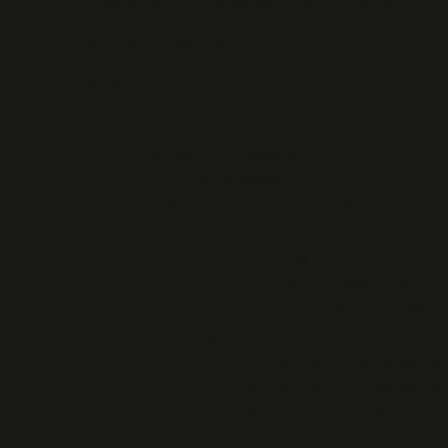
Procès des 42 FTP à Nantes en 1943 en cours
Modèle de présentation
Cérémonie de Kernabat 14 Juillet 2021
ANACR du FINISTÈRE
Présentation de l'association
FRIANT-MENDRÈS Anne
Calendrier novembre 2019- novembre 
Calendrier 2019
Archives
CALENDRIER 2018
70e anniversaire de la création du CNR
Message du 27 Mai
Journée nationale de la Résistance
Journée nationale de la Résistance
Journée nationale de la Résistance
27 mai 2014- Journée Nationale de 