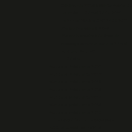
Cérémonie 2018 à Sainte-Marie-
Journée du 27 mai 27 05 2011
Le 27 mai 1943 le CNR 27 05 2011
71e anniversaire à BREST
71e anniversaire à Châteaulin
Message commun pour le 27 mai
Edmond BELLEC
LE 27 MAI
Mot de la Présidente 2021
Mot de la Présidente 2020
Mot de la Présidente 2019
Mot de la Présidente 2018
Mot de la présidente 2017
Mot de la présidente 2016
Mot de la présidente 2015
LUTER CONTRE LE TERRORISME
ACCES DOSSIERS PRIVES