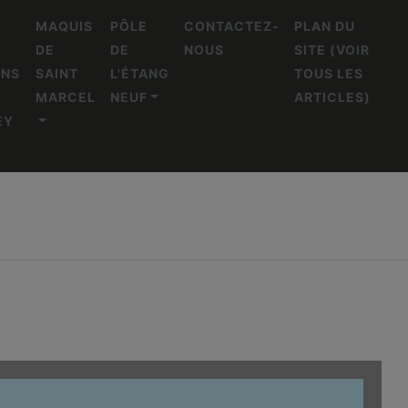
L
MAQUIS
PÔLE
CONTACTEZ-
PLAN DU
DE
DE
NOUS
SITE (VOIR
ENS
SAINT
L'ÉTANG
TOUS LES
MARCEL
NEUF
ARTICLES)
EY