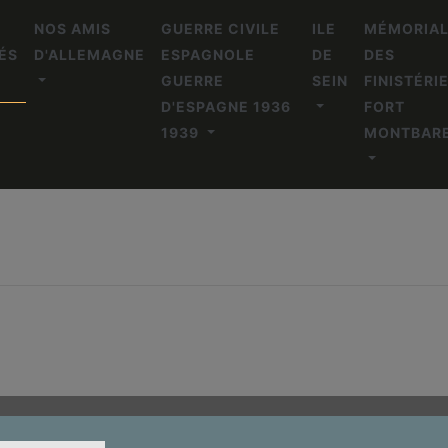
NOS AMIS
GUERRE CIVILE
ILE
MÉMORIA
ÉS
D'ALLEMAGNE
ESPAGNOLE
DE
DES
GUERRE
SEIN
FINISTÉRI
D'ESPAGNE 1936
FORT
1939
MONTBAR