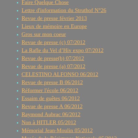
Faire Quelque Chose
Lettre d'information du Struthof N°26
Revue de presse février 2013
Lieux de mémoire en Europe
Gros sur mon coeur
Revue de presse (c) 07/2012
La Rafle du Vel d’Hiv expo 07/2012
Revue de presse(b) 07/2012
Revue de presse (a) 07/2012
CELESTINO ALFONSO 06/2012
Revue de presse B 06/2012
Réformer l'école 06/2012
Essaim de guêtes 06/2012
Revue de presse A 06/2012
Raymond Aubrac 06/2012
Non à HITLER 05/2012
Mémorial Jean-Moulin 05/2012